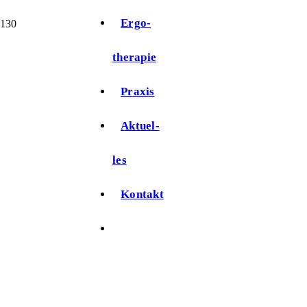
Ergo­
therapie
Pra­xis
Aktu­el­
les
Kon­takt