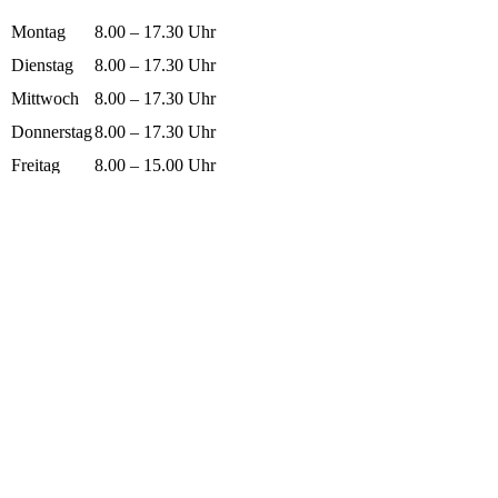
Mon­tag
8.00 – 17.30 Uhr
Diens­tag
8.00 – 17.30 Uhr
Mitt­woch
8.00 – 17.30 Uhr
Don­ners­tag
8.00 – 17.30 Uhr
Frei­tag
8.00 – 15.00 Uhr
Adres­se
Unse­re Pra­xis befin­det sich
im Ärz­te­haus Waren West
Hans-Beim­ler-Str. 42c
17192 Waren (Müritz)
Impres­sum
Daten­schutz
© 2022