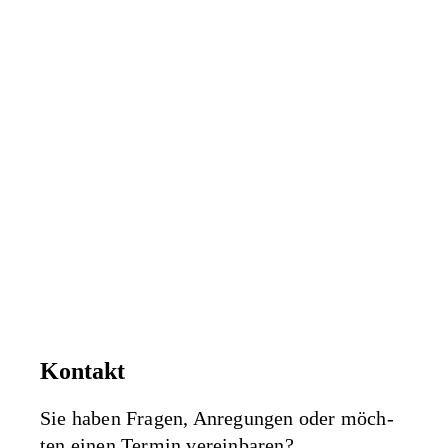
Kon­takt
Sie haben Fra­gen, Anre­gun­gen oder möch­
ten einen Ter­min vereinbaren?