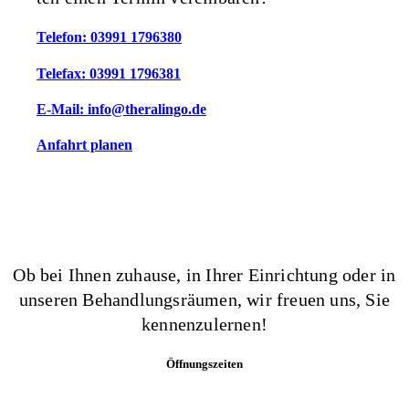
Tele­fon: 03991 1796380
Tele­fax: 03991 1796381
E‑Mail: info@theralingo.de
Anfahrt pla­nen
Ob bei Ihnen zuhau­se, in Ihrer Ein­rich­tung oder in
unse­ren Behand­lungs­räu­men, wir freu­en uns, Sie
kennenzulernen!
Öff­nungs­zei­ten